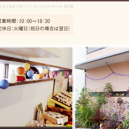
てるてるぼうず】へ | キャラクターケーキ 和三盆