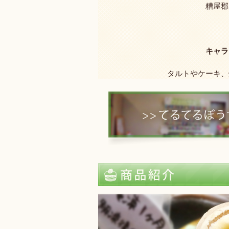
糟屋郡
キャラ
タルトやケーキ、