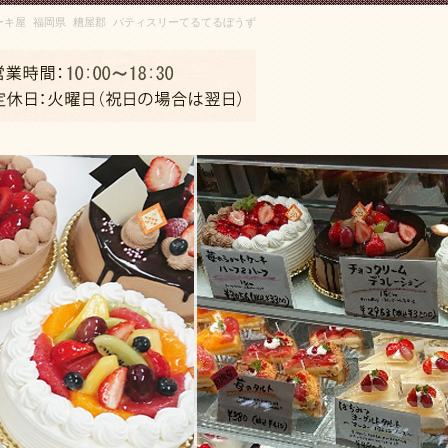
ーキ屋 福岡県 糟屋郡 パティスリーてるてるぼうず