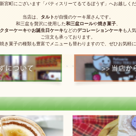
新宮町にございます「パティスリーてるてるぼうず」へお越しく
当店は、
タルト
が自慢のケーキ屋さんです。
和三盆を贅沢に使用した
和三盆ロール
や
焼き菓子
、
クターケーキ
や
お誕生日ケーキ
などの
デコレーションケーキ
も人
ご注文も承っております。
焼き菓子の種類も豊富でメニューも替わりますので、ぜひお気軽