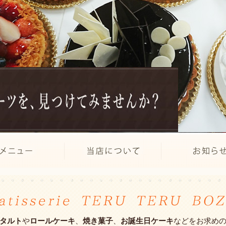
タルト
や
ロールケーキ
、
焼き菓子
、
お誕生日ケーキ
などをお求め